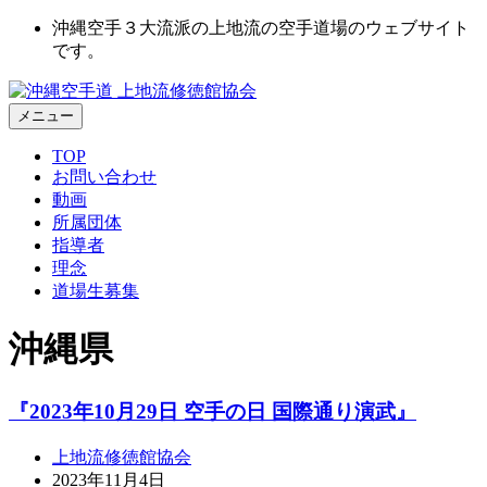
沖縄空手３大流派の上地流の空手道場のウェブサイト
です。
メニュー
TOP
お問い合わせ
動画
所属団体
指導者
理念
道場生募集
沖縄県
『2023年10月29日 空手の日 国際通り演武』
上地流修徳館協会
2023年11月4日