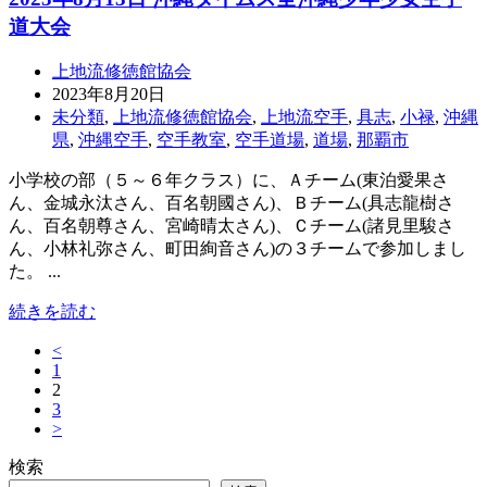
道大会
上地流修徳館協会
2023年8月20日
未分類
,
上地流修徳館協会
,
上地流空手
,
具志
,
小禄
,
沖縄
県
,
沖縄空手
,
空手教室
,
空手道場
,
道場
,
那覇市
小学校の部（５～６年クラス）に、Ａチーム(東泊愛果さ
ん、金城永汰さん、百名朝國さん)、Ｂチーム(具志龍樹さ
ん、百名朝尊さん、宮崎晴太さん)、Ｃチーム(諸見里駿さ
ん、小林礼弥さん、町田絢音さん)の３チームで参加しまし
た。 ...
続きを読む
<
投
1
稿
2
3
の
>
ペ
検索