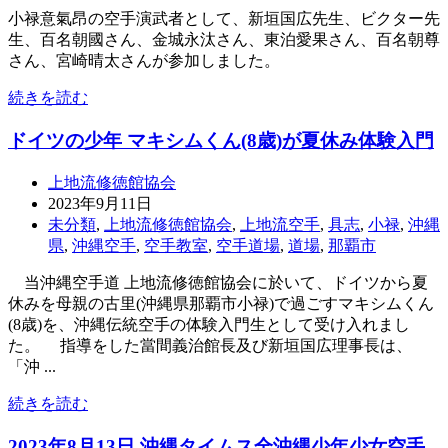
小禄意氣昂の空手演武者として、新垣国広先生、ビクター先
生、百名朝國さん、金城永汰さん、東泊愛果さん、百名朝尊
さん、宮崎晴太さんが参加しました。
続きを読む
ドイツの少年 マキシムくん(8歳)が夏休み体験入門
上地流修徳館協会
2023年9月11日
未分類
,
上地流修徳館協会
,
上地流空手
,
具志
,
小禄
,
沖縄
県
,
沖縄空手
,
空手教室
,
空手道場
,
道場
,
那覇市
当沖縄空手道 上地流修徳館協会に於いて、ドイツから夏
休みを母親の古里(沖縄県那覇市小禄)で過ごすマキシムくん
(8歳)を、沖縄伝統空手の体験入門生として受け入れまし
た。 指導をした當間義治館長及び新垣国広理事長は、
「沖 ...
続きを読む
2023年8月13日 沖縄タイムス全沖縄少年少女空手