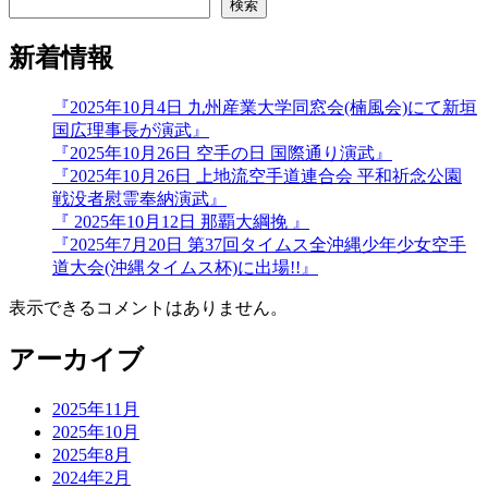
ー
検索
ジ
新着情報
送
『2025年10月4日 九州産業大学同窓会(楠風会)にて新垣
り
国広理事長が演武』
『2025年10月26日 空手の日 国際通り演武』
『2025年10月26日 上地流空手道連合会 平和祈念公園
戦没者慰霊奉納演武』
『 2025年10月12日 那覇大綱挽 』
『2025年7月20日 第37回タイムス全沖縄少年少女空手
道大会(沖縄タイムス杯)に出場!!』
表示できるコメントはありません。
アーカイブ
2025年11月
2025年10月
2025年8月
2024年2月